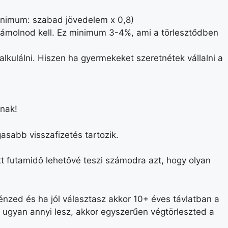
inimum: szabad jövedelem x 0,8)
számolnod kell. Ez minimum 3-4%, ami a törlesztődben
lkulálni. Hiszen ha gyermekeket szeretnétek vállalni a
anak!
asabb visszafizetés tartozik.
tt futamidő lehetővé teszi számodra azt, hogy olyan
nzed és ha jól választasz akkor 10+ éves távlatban a
s ugyan annyi lesz, akkor egyszerűen végtörleszted a