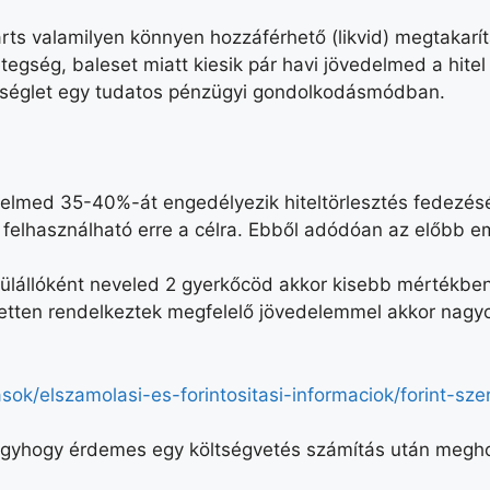
ts valamilyen könnyen hozzáférhető (likvid) megtakarít
egség, baleset miatt kiesik pár havi jövedelmed a hitel h
ükséglet egy tudatos pénzügyi gondolkodásmódban.
delmed 35-40%-át engedélyezik hiteltörlesztés fedezés
felhasználható erre a célra. Ebből adódóan az előbb em
edülállóként neveled 2 gyerkőcöd akkor kisebb mértékbe
etten rendelkeztek megfelelő jövedelemmel akkor nagyobb
sok/elszamolasi-es-forintositasi-informaciok/forint-s
 úgyhogy érdemes egy költségvetés számítás után meghoz