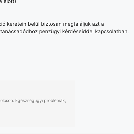
 előtt)
ió keretein belül biztosan megtaláljuk azt a
z tanácsadódhoz pénzügyi kérdéseiddel kapcsolatban.
 kölcsön. Egészségügyi problémák,