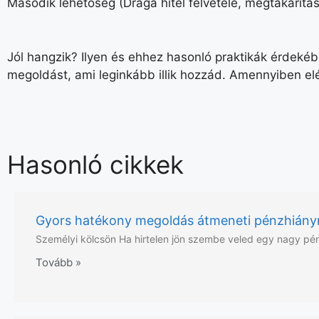
Második lehetőség (Drága hitel felvétele, megtakarítás e
Jól hangzik? Ilyen és ehhez hasonló praktikák érdeké
megoldást
,
ami leginkább illik
hozzád
. Amennyiben elé
Hasonló cikkek
Gyors hatékony megoldás átmeneti pénzhiány
Személyi kölcsön Ha hirtelen jön szembe veled egy nagy pé
Tovább »