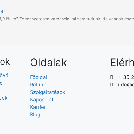
ra
1,91%-ra? Természetesen varázsolni mi sem tudunk, de vannak eset
Oldalak
Elér
sok
jövő
Főoldal
+ 36 
te
Rólunk
info@d
Szolgáltatások
sok
Kapcsolat
Karrier
Blog