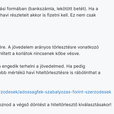
ási formában (bankszámla, lekötött betét). Ha a
avi részleteit akkor is fizetni kell. Ez nem csak
ére. A jövedelem arányos törlesztésre vonatkozó
lített a korlátok nincsenek kőbe vésve.
n engedik terhelni a jövedelmed. Ha pedig
 mértékű havi hiteltörlesztésre is rábólinthat a
zerzodesek/adossagfek-szabalyozas-forint-szerzodesek
nod a végső döntést a hiteltörlesztő kiválasztásakor!