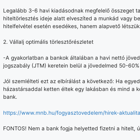
Legalább 3-6 havi kiadásodnak megfelelő összeget tar
hiteltörlesztés ideje alatt elveszíted a munkád vagy bet
hitelfelvétel esetén esedékes, hanem alapvető létsz
2. Vállalj optimális törlesztőrészletet
-A gyakorlatban a bankok általában a havi nettó jöve
jogszabály (JTM) keretein belül a jövedelmed 50-60% 
Jól szemlélteti ezt az elbírálást a következő: Ha egy
házastársaddal ketten éltek egy lakásban és mind a k
bank.
https://www.mnb.hu/fogyasztovedelem/hirek-aktualita
FONTOS! Nem a bank fogja helyetted fizetni a hitelt,