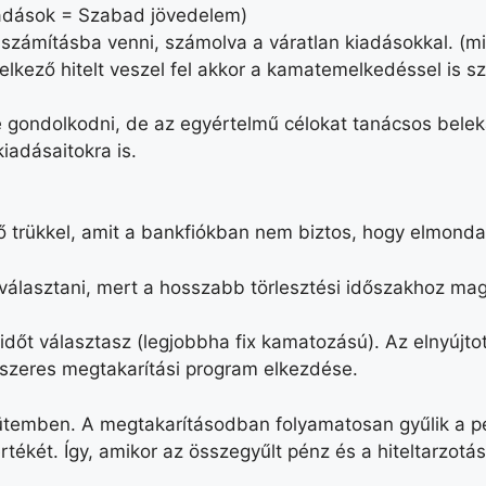
Kiadások = Szabad jövedelem)
zámításba venni, számolva a váratlan kiadásokkal. (m
delkező hitelt veszel fel akkor a kamatemelkedéssel is 
e gondolkodni, de az egyértelmű célokat tanácsos beleka
iadásaitokra is.
ző trükkel, amit a bankfiókban nem biztos, hogy elmond
választani, mert a hosszabb törlesztési időszakhoz mag
dőt választasz (legjobbha fix kamatozású). Az elnyújto
ndszeres megtakarítási program elkezdése.
 ütemben. A megtakarításodban folyamatosan gyűlik a pé
tékét. Így, amikor az összegyűlt pénz és a hiteltarzotá