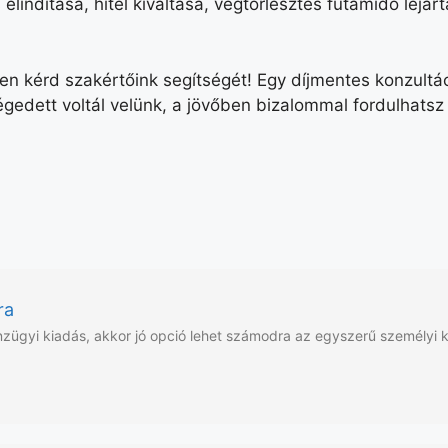
lindítása, hitel kiváltása, végtörlesztés futamidő lejárta
ben
kér
d
szakértőink segítségét! Egy díjmentes konzultác
gedett voltál velünk, a jövőben bizalommal fordulhats
ra
nzügyi kiadás, akkor jó opció lehet számodra az egyszerű személyi