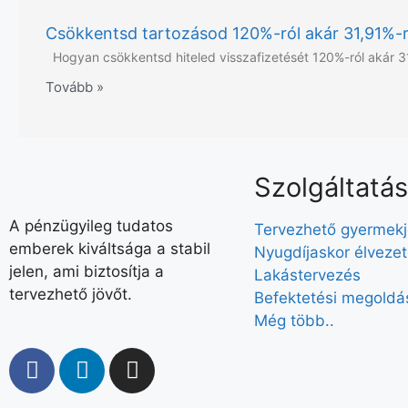
Csökkentsd tartozásod 120%-ról akár 31,91%-
Hogyan csökkentsd hiteled visszafizetését 120%-ról akár 3
Tovább »
Szolgáltatá
A pénzügyileg tudatos
Tervezhető gyermek
emberek kiváltsága a stabil
Nyugdíjaskor élveze
jelen, ami biztosítja a
Lakástervezés
tervezhető jövőt.
Befektetési megoldá
Még több..