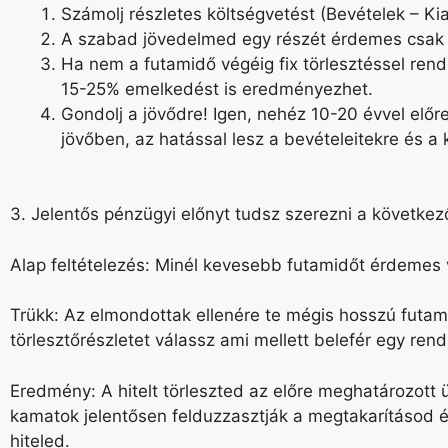
Számolj részletes költségvetést (Bevételek – 
A szabad jövedelmed egy részét érdemes csak s
Ha nem a futamidő végéig fix törlesztéssel ren
15-25% emelkedést is eredményezhet.
Gondolj a jövődre! Igen, nehéz 10-20 évvel előr
jövőben, az hatással lesz a bevételeitekre és a k
3. Jelentős pénzügyi előnyt tudsz szerezni a követke
Alap feltételezés: Minél kevesebb futamidőt érdemes 
Trükk: Az elmondottak ellenére te mégis hosszú futami
törlesztőrészletet válassz ami mellett belefér egy re
Eredmény: A hitelt törleszted az előre meghatározott
kamatok jelentősen felduzzasztják a megtakarításod ér
hiteled.