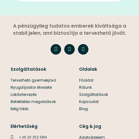
A pénzügyileg tudatos emberek kiváltsága a
stabil jelen, ami biztosítja a tervezhető jövőt.
Szolgáltatások
Oldalak
Tervezhető gyermekjövő
Főoldal
Nyugdíjaskor élvezete
Rólunk
Lakástervezés
Szolgáltatások
Befektetési megoldások
Kapcsolat
Még több..
Blog
Elérhetőség
Cég & jog
Adatvédelem
+ 36 20 252 5814