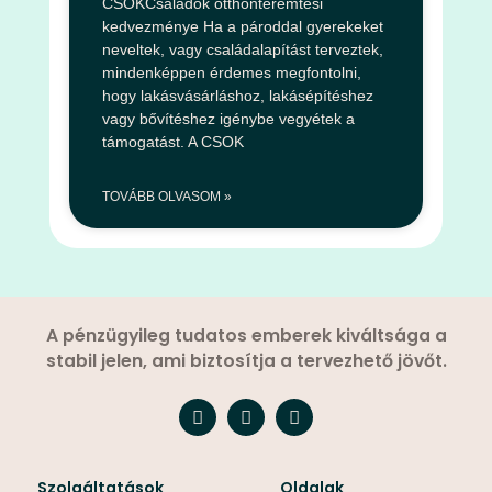
CSOKCsaládok otthonteremtési
kedvezménye Ha a pároddal gyerekeket
neveltek, vagy családalapítást terveztek,
mindenképpen érdemes megfontolni,
hogy lakásvásárláshoz, lakásépítéshez
vagy bővítéshez igénybe vegyétek a
támogatást. A CSOK
TOVÁBB OLVASOM »
A pénzügyileg tudatos emberek kiváltsága a
stabil jelen, ami biztosítja a tervezhető jövőt.
Szolgáltatások
Oldalak