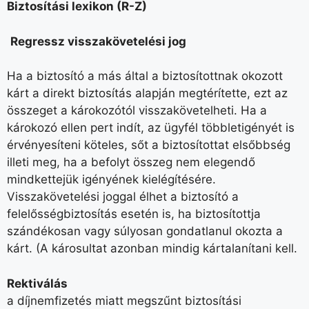
Biztosítási lexikon (R-Z)
Regressz visszakövetelési jog
Ha a biztosító a más által a biztosítottnak okozott
kárt a direkt biztosítás alapján megtérítette, ezt az
összeget a károkozótól visszakövetelheti. Ha a
károkozó ellen pert indít, az ügyfél többletigényét is
érvényesíteni köteles, sőt a biztosítottat elsőbbség
illeti meg, ha a befolyt összeg nem elegendő
mindkettejük igényének kielégítésére.
Visszakövetelési joggal élhet a biztosító a
felelősségbiztosítás esetén is, ha biztosítottja
szándékosan vagy súlyosan gondatlanul okozta a
kárt. (A károsultat azonban mindig kártalanítani kell.
Rektiválás
a díjnemfizetés miatt megszűnt biztosítási