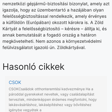
nemzetközi gépjármű-biztosítási bizonylat, amely azt
igazolja, hogy az üzembentartó a hazájában olyan
felelősségbiztosítással rendelkezik, amely érvényes
a külföldön (Európában) okozott károkra is. A Zöld
Kártyát a felelősségbiztosító – kérésre – állítja ki, és
annak bemutatását a fogadó ország a határon
megkövetelheti. Nem azonos a környezetvédelmi
felülvizsgálatot igazoló ún. Zöldkártyával.
Hasonló cikkek
CSOK
CSOKCsaládok otthonteremtési kedvezménye Ha a
pároddal gyerekeket neveltek, vagy családalapítást
terveztek, mindenképpen érdemes megfontolni, hogy
lakásvásárláshoz, lakásépítéshez vagy bővítéshez
igénybe vegyétek a