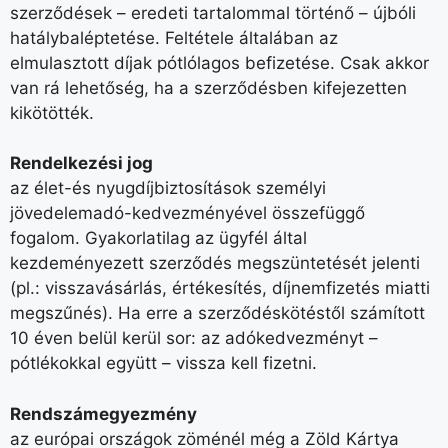
szerződések – eredeti tartalommal történő – újbóli
hatálybaléptetése. Feltétele általában az
elmulasztott díjak pótlólagos befizetése. Csak akkor
van rá lehetőség, ha a szerződésben kifejezetten
kikötötték.
Rendelkezési jog
az élet-és nyugdíjbiztosítások személyi
jövedelemadó-kedvezményével összefüggő
fogalom. Gyakorlatilag az ügyfél által
kezdeményezett szerződés megszüntetését jelenti
(pl.: visszavásárlás, értékesítés, díjnemfizetés miatti
megszűnés). Ha erre a szerződéskötéstől számított
10 éven belül kerül sor: az adókedvezményt –
pótlékokkal együtt – vissza kell fizetni.
Rendszámegyezmény
az európai országok zöménél még a Zöld Kártya