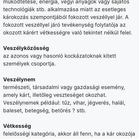
működtetése, energia, vegyi anyagok vagy sajátos
technológiák stb. alkalmazása miatt az esetleges
károkozás szempontjából fokozott veszéllyel jár. A
fokozott veszéllyel járó tevékenység folytatója az
okozott kárért vétkességre való tekintet nélkül felel.
Veszélyközösség
az azonos vagy hasonló kockázatoknak kitett
személyek csoportja.
Veszélynem
természeti, társadalmi vagy gazdasági esemény,
amely kárt, illetőleg veszteséget okozhat.
Veszélynemek például: tűz, vihar, jégverés, halál,
baleset, betegség, betörés ? stb.
Vétkesség
felelősségi kategória, akkor áll fenn, ha a kár okozója