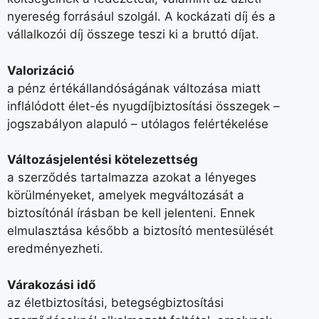
nyereség forrásául szolgál. A kockázati díj és a
vállalkozói díj összege teszi ki a bruttó díjat.
Valorizáció
a pénz értékállandóságának változása miatt
inflálódott élet-és nyugdíjbiztosítási összegek –
jogszabályon alapuló – utólagos felértékelése
Változásjelentési kötelezettség
a szerződés tartalmazza azokat a lényeges
körülményeket, amelyek megváltozását a
biztosítónál írásban be kell jelenteni. Ennek
elmulasztása később a biztosító mentesülését
eredményezheti.
Várakozási idő
az életbiztosítási, betegségbiztosítási