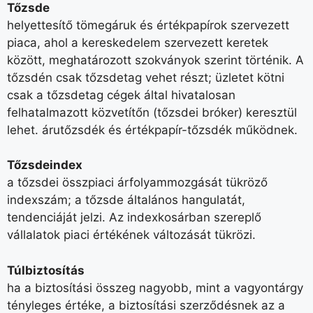
Tőzsde
helyettesítő tömegáruk és értékpapírok szervezett
piaca, ahol a kereskedelem szervezett keretek
között, meghatározott szokványok szerint történik. A
tőzsdén csak tőzsdetag vehet részt; üzletet kötni
csak a tőzsdetag cégek által hivatalosan
felhatalmazott közvetítőn (tőzsdei bróker) keresztül
lehet. árutőzsdék és értékpapír-tőzsdék működnek.
Tőzsdeindex
a tőzsdei összpiaci árfolyammozgását tükröző
indexszám; a tőzsde általános hangulatát,
tendenciáját jelzi. Az indexkosárban szereplő
vállalatok piaci értékének változását tükrözi.
Túlbiztosítás
ha a biztosítási összeg nagyobb, mint a vagyontárgy
tényleges értéke, a biztosítási szerződésnek az a