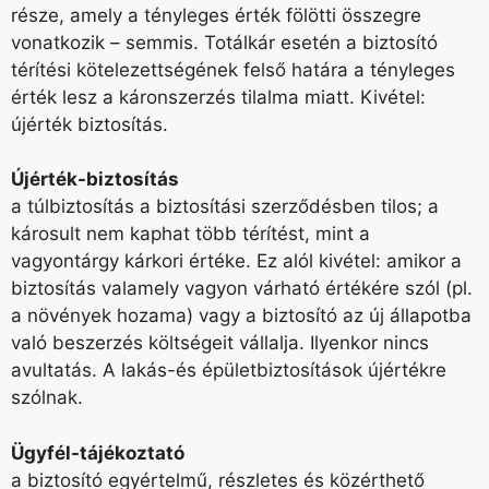
része, amely a tényleges érték fölötti összegre
vonatkozik – semmis. Totálkár esetén a biztosító
térítési kötelezettségének felső határa a tényleges
érték lesz a káronszerzés tilalma miatt. Kivétel:
újérték biztosítás.
Újérték-biztosítás
a túlbiztosítás a biztosítási szerződésben tilos; a
károsult nem kaphat több térítést, mint a
vagyontárgy kárkori értéke. Ez alól kivétel: amikor a
biztosítás valamely vagyon várható értékére szól (pl.
a növények hozama) vagy a biztosító az új állapotba
való beszerzés költségeit vállalja. Ilyenkor nincs
avultatás. A lakás-és épületbiztosítások újértékre
szólnak.
Ügyfél-tájékoztató
a biztosító egyértelmű, részletes és közérthető