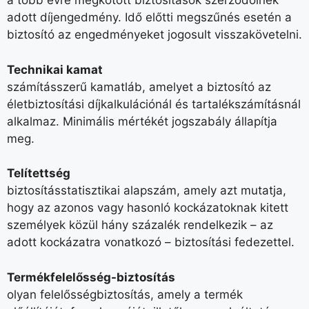
a több évre megkötött biztosítások szerződőinek
adott díjengedmény. Idő előtti megszűnés esetén a
biztosító az engedményeket jogosult visszakövetelni.
Technikai kamat
számításszerű kamatláb, amelyet a biztosító az
életbiztosítási díjkalkulációnál és tartalékszámításnál
alkalmaz. Minimális mértékét jogszabály állapítja
meg.
Telítettség
biztosításstatisztikai alapszám, amely azt mutatja,
hogy az azonos vagy hasonló kockázatoknak kitett
személyek közül hány százalék rendelkezik – az
adott kockázatra vonatkozó – biztosítási fedezettel.
Termékfelelősség-biztosítás
olyan felelősségbiztosítás, amely a termék