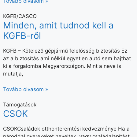
Tovább olvasom »
KGFB/CASCO
Minden, amit tudnod kell a
KGFB-ről
KGFB – Kötelező gépjármű felelősség biztosítás Ez
az a biztosítás ami nélkül egyetlen autó sem hajthat
ki a forgalomba Magyarországon. Mint a neve is
mutatja,
Tovább olvasom »
Támogatások
CSOK
CSOKCsaládok otthonteremtési kedvezménye Ha a
pároddal gyerekeket neveltek, vagy családalapítást