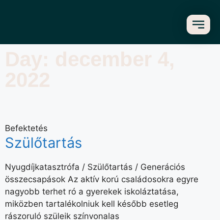
Day: december 4,
2022
Befektetés
Szülőtartás
Nyugdíjkatasztrófa / Szülőtartás / Generációs
összecsapások Az aktív korú családosokra egyre
nagyobb terhet ró a gyerekek iskoláztatása,
miközben tartalékolniuk kell később esetleg
rászoruló szüleik színvonalas